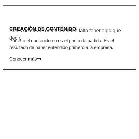
CREACIÓN DE CONTENIDO
Antes de crear contenido, hace falta tener algo que
decir.
Por eso el contenido no es el punto de partida. Es el
resultado de haber entendido primero a la empresa.
Conocer más
DESARROLLO WEB
Una página web es una herramienta, no un objetivo.
Un buen sitio web no empieza con un diseño. Empieza
entendiendo a la empresa que va a representar.
Conocer más