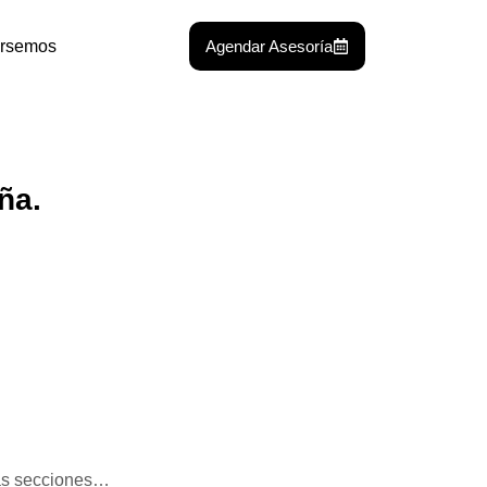
rsemos
Agendar Asesoría
ña.
 las secciones…