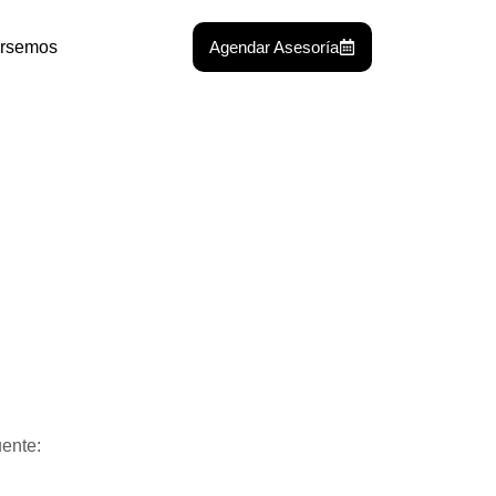
rsemos
Agendar Asesoría
uente: